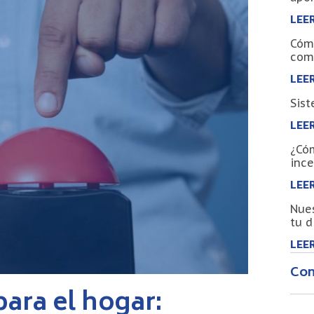
LEER
Cómo
com
LEER
Sist
LEER
¿Cóm
ince
LEER
Nues
tu d
LEER
Com
ara el hogar: