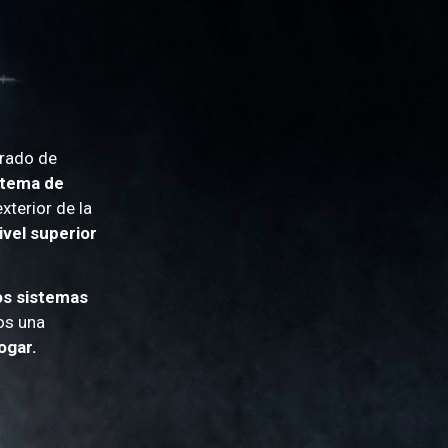
rrado de
stema de
xterior de la
ivel superior
s sistemas
os una
ogar.