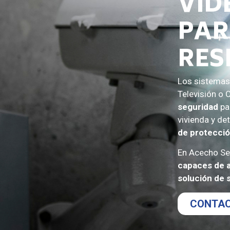
VID
PAR
RES
Los sistema
Televisión o 
seguridad
par
vivienda y de
de protecció
En Acecho Se
capaces de a
solución de 
CONTAC