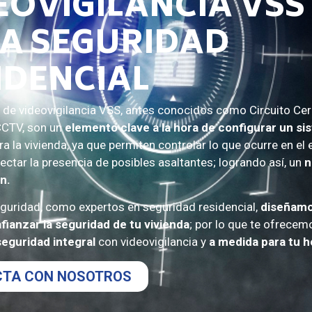
EOVIGILANCIA VSS
A SEGURIDAD
IDENCIAL​
s de
videovigilancia VSS
, antes conocidos como Circuito Ce
CCTV, son un
elemento clave a la hora de configurar un si
a la vivienda, ya que permiten controlar lo que ocurre en el e
tectar la presencia de posibles asaltantes; logrando así, un
n
n.
guridad, como expertos en seguridad residencial,
diseñamo
fianzar la seguridad de tu vivienda
; por lo que te ofrecem
seguridad integral
con videovigilancia y
a medida para tu h
TA CON NOSOTROS