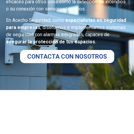
eficaces para otros usos como la detección de incendios
o su conexión con sensores térmicos.
En Acecho Seguridad, como
especialistas en seguridad
para empresas
, diseñamos e implementamos sistemas
de seguridad con alarmas integradas, capaces de
asegurar la protección de tus espacios.
CONTACTA CON NOSOTROS