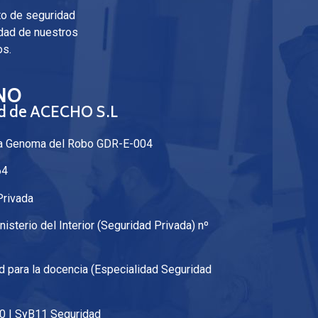
to de seguridad
idad de nuestros
os.
NO
ad de ACECHO S.L
gía Genoma del Robo GDR-E-004
64
Privada
nisterio del Interior (Seguridad Privada) nº
ad para la docencia (Especialidad Seguridad
0 | SyB11 Seguridad