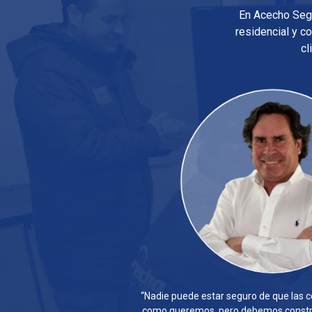
En Acecho Segu
residencial y c
cl
“Nadie puede estar seguro de que las 
como queremos, pero debemos constru